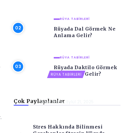
RÜYA TABIRLERI
Rüyada Dal Görmek Ne
Anlama Gelir?
RÜYA TABIRLERI
n
Rüyada Daktilo Görmek
Ne Anlama Gelir?
RÜYA TABIRLERI
Rüyada Dağınık Ev Görmek Ne
Anlama Gelir?
Çok Paylaşılanlar
Rüya Balci
Eylül 21, 2025
.
Stres Hakkında Bilinmesi