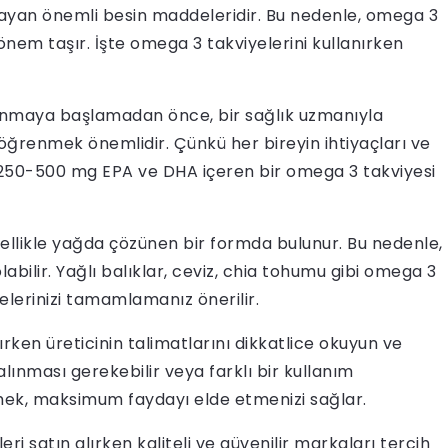
layan önemli besin maddeleridir. Bu nedenle, omega 3
önem taşır. İşte omega 3 takviyelerini kullanırken
ullanmaya başlamadan önce, bir sağlık uzmanıyla
ğrenmek önemlidir. Çünkü her bireyin ihtiyaçları ve
ak 250-500 mg EPA ve DHA içeren bir omega 3 takviyesi
enellikle yağda çözünen bir formda bulunur. Bu nedenle,
labilir. Yağlı balıklar, ceviz, chia tohumu gibi omega 3
elerinizi tamamlamanız önerilir.
nırken üreticinin talimatlarını dikkatlice okuyun ve
lınması gerekebilir veya farklı bir kullanım
etmek, maksimum faydayı elde etmenizi sağlar.
eri satın alırken kaliteli ve güvenilir markaları tercih