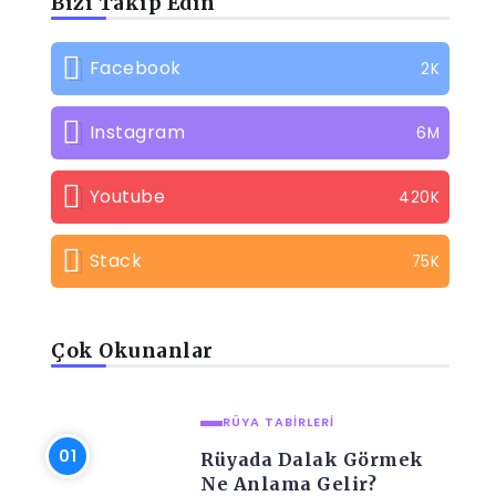
Bizi Takip Edin
Facebook
2K
Instagram
6M
Youtube
420K
Stack
75K
Çok Okunanlar
RÜYA TABIRLERI
Rüyada Dalak Görmek
Ne Anlama Gelir?