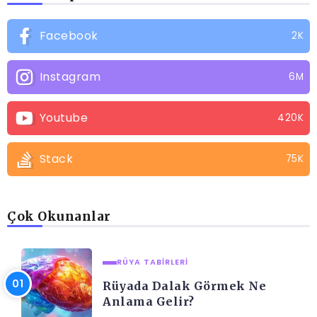
Facebook
2K
Instagram
6M
Youtube
420K
Stack
75K
Çok Okunanlar
RÜYA TABIRLERI
Rüyada Dalak Görmek Ne
Anlama Gelir?