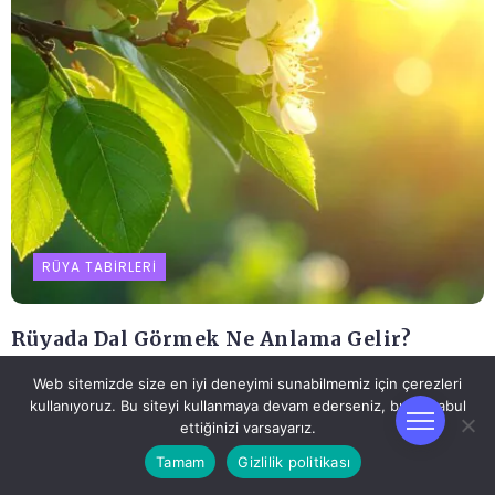
RÜYA TABIRLERI
Rüyada Dal Görmek Ne Anlama Gelir?
Rüya Balci
Eylül 21, 2025
Web sitemizde size en iyi deneyimi sunabilmemiz için çerezleri
kullanıyoruz. Bu siteyi kullanmaya devam ederseniz, bunu kabul
ettiğinizi varsayarız.
Tamam
Gizlilik politikası