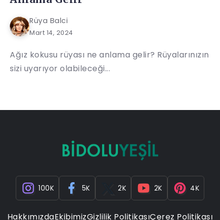
Rüya Balci
Mart 14, 2024
Ağız kokusu rüyası ne anlama gelir? Rüyalarınızın
sizi uyarıyor olabileceği...
100K
5K
2K
2K
4K
Hakkımızda
Ekibimiz
Gizlilik Politikası
Çerez Politikası