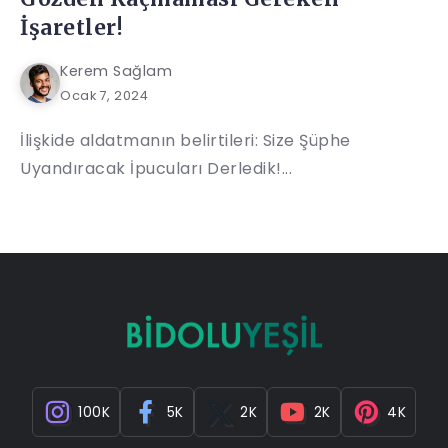
İşaretler!
Kerem Sağlam
Ocak 7, 2024
İlişkide aldatmanın belirtileri: Size Şüphe
Uyandıracak İpucuları Derledik!...
100K
5K
2K
2K
4K