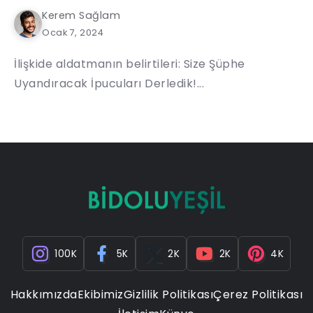
Kerem Sağlam
Ocak 7, 2024
İlişkide aldatmanın belirtileri: Size Şüphe
Uyandıracak İpucuları Derledik!...
100K
5K
2K
2K
4K
Hakkımızda
Ekibimiz
Gizlilik Politikası
Çerez Politikası