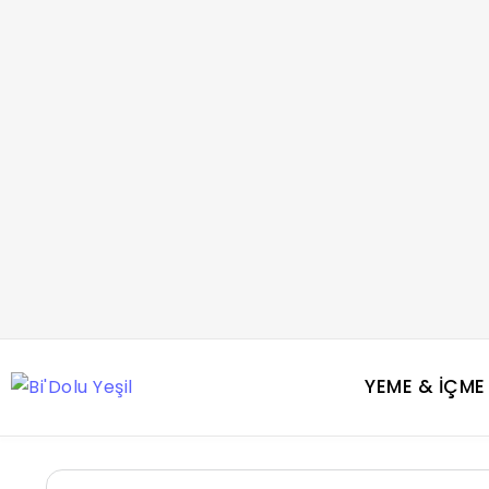
YEME & İÇME