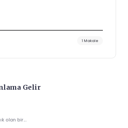
1 Makale
nlama Gelir
k olan bir...