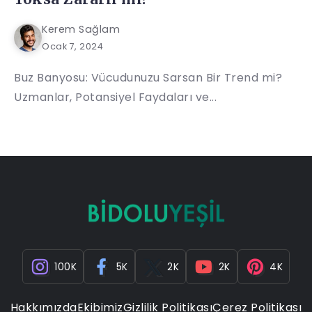
Kerem Sağlam
Ocak 7, 2024
Buz Banyosu: Vücudunuzu Sarsan Bir Trend mi?
Uzmanlar, Potansiyel Faydaları ve...
100K
5K
2K
2K
4K
Hakkımızda
Ekibimiz
Gizlilik Politikası
Çerez Politikası