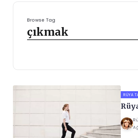
Browse Tag
çıkmak
RÜYA T
Rüya
Rü
Ağ