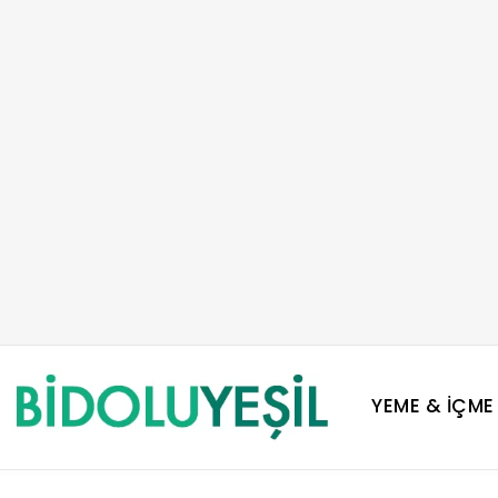
YEME & İÇME