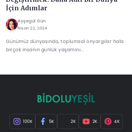
İçin Adımlar
Ayşegül Gün
Nisan 22, 2024
Günümüz dünyasında, toplumsal önyargılar hala
birçok insanın günlük yaşamını...
100K
5K
2K
2K
4K