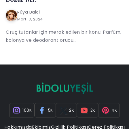
Rüya Balci
Mart 13, 2024
Oruç tutanlar için merak edilen bir konu: Parfüm,
kolonya ve deodorant orucu...
100K
5K
2K
2K
4K
Hakkımızda
Ekibimiz
Gizlilik Politikası
Çerez Politikası