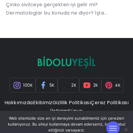
Çinko sivilceye gerçekten iyi gelir mi?
Dermatologlar bu konuda ne diyor? İşte...
100K
5K
2K
2K
4K
Hakkımızda
Ekibimiz
Gizlilik Politikası
Çerez Politikası
İletişim
Künye
Web sitemizde size en iyi deneyimi sunabilmemiz için çerezleri
kullanıyoruz. Bu siteyi kullanmaya devam ederseniz, bunu kabul
ettiğinizi varsayarız.