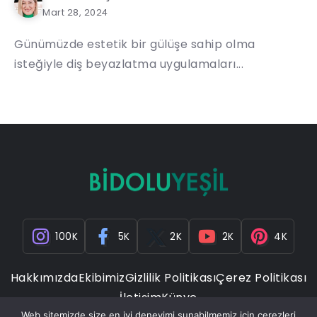
Mart 28, 2024
Günümüzde estetik bir gülüşe sahip olma
isteğiyle diş beyazlatma uygulamaları...
100K
5K
2K
2K
4K
Hakkımızda
Ekibimiz
Gizlilik Politikası
Çerez Politikası
İletişim
Künye
Web sitemizde size en iyi deneyimi sunabilmemiz için çerezleri