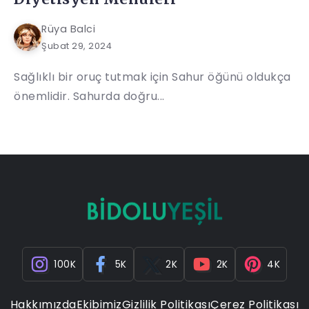
Rüya Balci
Şubat 29, 2024
Sağlıklı bir oruç tutmak için Sahur öğünü oldukça
önemlidir. Sahurda doğru...
100K
5K
2K
2K
4K
Hakkımızda
Ekibimiz
Gizlilik Politikası
Çerez Politikası