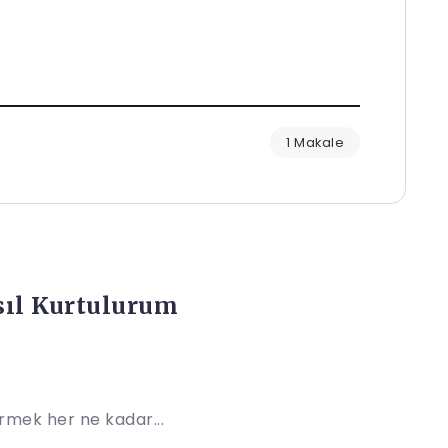
1 Makale
sıl Kurtulurum
rmek her ne kadar...