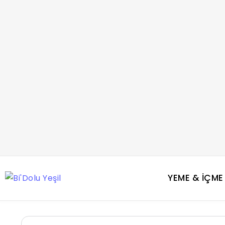
YEME & İÇME