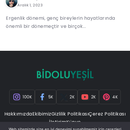
Aralık 1, 2023
Ergenlik dönemi, genç bireylerin hayatlarında
önemli bir dönemeçtir ve birçok...
100K
5K
2K
2K
4K
Hakkımızda
Ekibimiz
Gizlilik Politikası
Çerez Politikası
İletişim
Künye
Web sitemizde size en iyi deneyimi sunabilmemiz için çerezleri