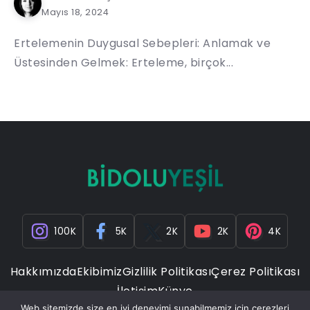
Mayıs 18, 2024
Ertelemenin Duygusal Sebepleri: Anlamak ve
Üstesinden Gelmek: Erteleme, birçok...
100K
5K
2K
2K
4K
Hakkımızda
Ekibimiz
Gizlilik Politikası
Çerez Politikası
İletişim
Künye
Web sitemizde size en iyi deneyimi sunabilmemiz için çerezleri