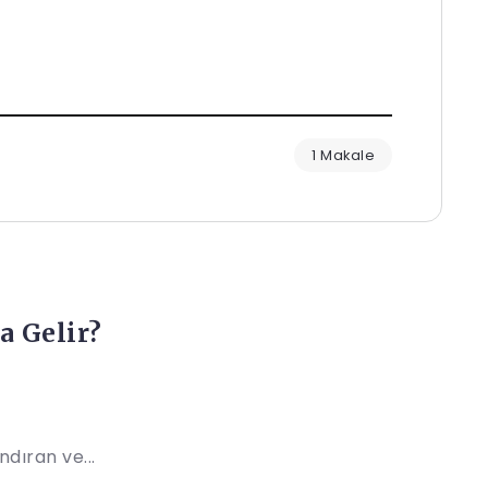
1 Makale
a Gelir?
ndıran ve...