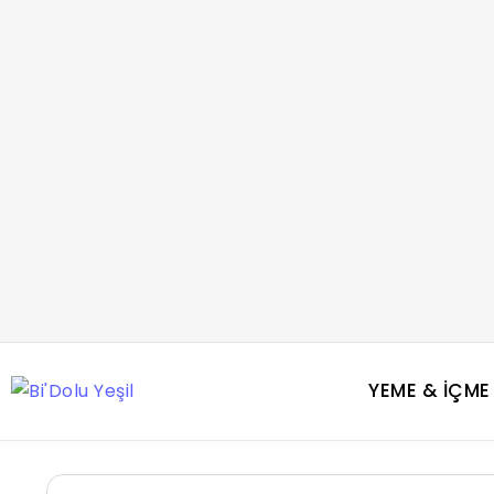
YEME & İÇME