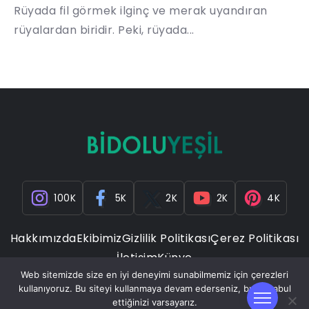
Rüyada fil görmek ilginç ve merak uyandıran
rüyalardan biridir. Peki, rüyada...
100K
5K
2K
2K
4K
Hakkımızda
Ekibimiz
Gizlilik Politikası
Çerez Politikası
İletişim
Künye
Web sitemizde size en iyi deneyimi sunabilmemiz için çerezleri
kullanıyoruz. Bu siteyi kullanmaya devam ederseniz, bunu kabul
ettiğinizi varsayarız.