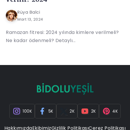
Rüya Balci
Mart 13, 2024
Ramazan fitresi: 2024 yılında kimlere verilmeli?
Ne kadar ödenmeli? Detaylı...
100K
5K
2K
2K
4K
Hakkımızda
Ekibimiz
Gizlilik Politikası
Çerez Politikası