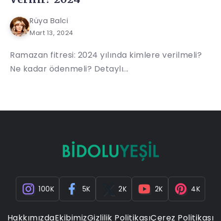
Rüya Balci
Mart 13, 2024
Ramazan fitresi: 2024 yılında kimlere verilmeli?
Ne kadar ödenmeli? Detaylı...
100K
5K
2K
2K
4K
Hakkımızda
Ekibimiz
Gizlilik Politikası
Çerez Politikası