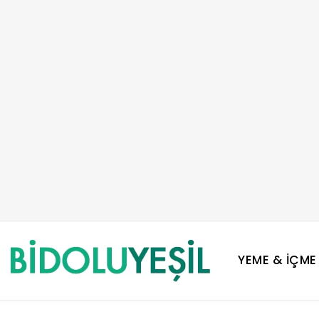
YEME & İÇME