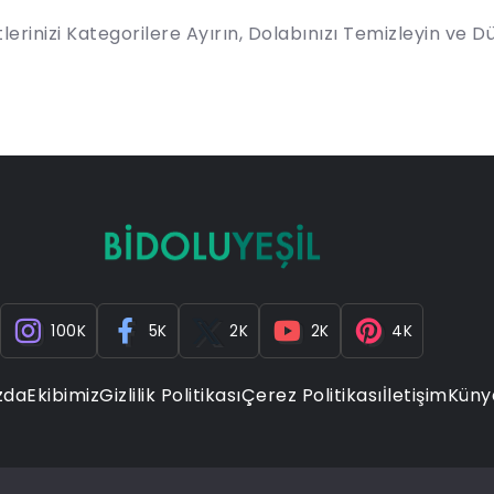
lerinizi Kategorilere Ayırın, Dolabınızı Temizleyin ve Düz
100K
5K
2K
2K
4K
zda
Ekibimiz
Gizlilik Politikası
Çerez Politikası
İletişim
Küny