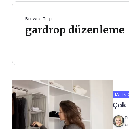
Browse Tag
gardrop düzenleme
EV FIKIR
Çok 
Tü
Ar