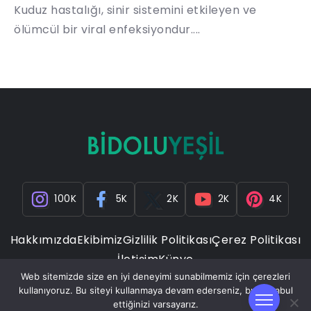
Kuduz hastalığı, sinir sistemini etkileyen ve
ölümcül bir viral enfeksiyondur....
100K
5K
2K
2K
4K
Hakkımızda
Ekibimiz
Gizlilik Politikası
Çerez Politikası
İletişim
Künye
Web sitemizde size en iyi deneyimi sunabilmemiz için çerezleri
kullanıyoruz. Bu siteyi kullanmaya devam ederseniz, bunu kabul
ettiğinizi varsayarız.