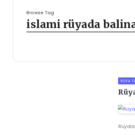
Browse Tag
islami rüyada bali
RÜYA T
Rüya
Rüyalar