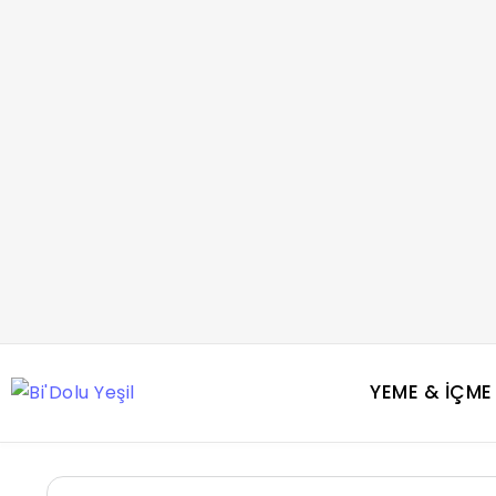
YEME & İÇME