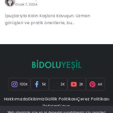
Ocak 7, 2024
İpuçlarıyla Kalın Kaşlara Kavuşun: Uzman
görüşleri ve pratik önerilerle, bu...
100K
5K
2K
2K
4K
Hakkımızda
Ekibimiz
Gizlilik Politikası
Çerez Politikası
İletişim
Künye
Web sitemizde size en iyi deneyimi sunabilmemiz için çerezleri