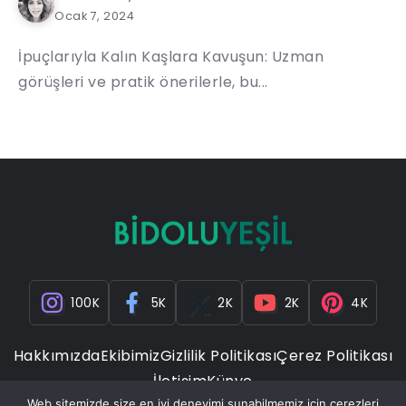
Ocak 7, 2024
İpuçlarıyla Kalın Kaşlara Kavuşun: Uzman
görüşleri ve pratik önerilerle, bu...
100K
5K
2K
2K
4K
Hakkımızda
Ekibimiz
Gizlilik Politikası
Çerez Politikası
İletişim
Künye
Web sitemizde size en iyi deneyimi sunabilmemiz için çerezleri