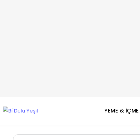
YEME & İÇME