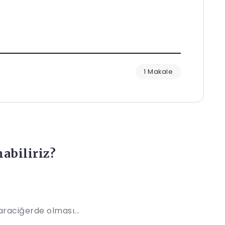
1 Makale
abiliriz?
raciğerde olması...