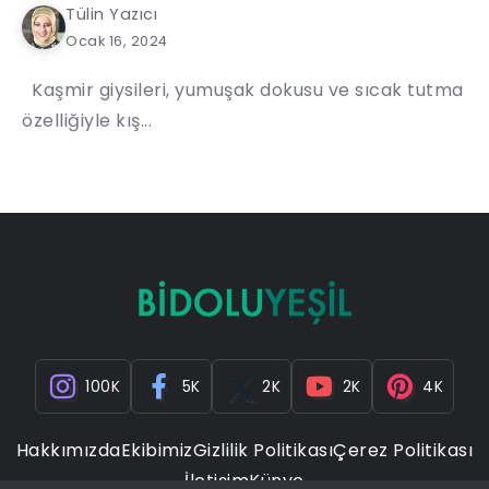
Tülin Yazıcı
Ocak 16, 2024
Kaşmir giysileri, yumuşak dokusu ve sıcak tutma
özelliğiyle kış...
100K
5K
2K
2K
4K
Hakkımızda
Ekibimiz
Gizlilik Politikası
Çerez Politikası
İletişim
Künye