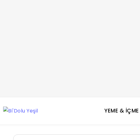
YEME & İÇME