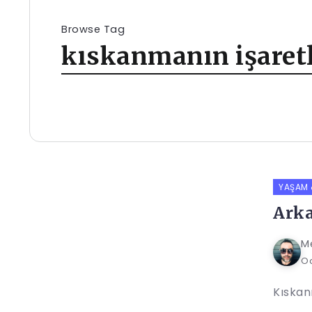
Browse Tag
kıskanmanın işaretl
YAŞAM &
Arka
M
Oc
Kıskan