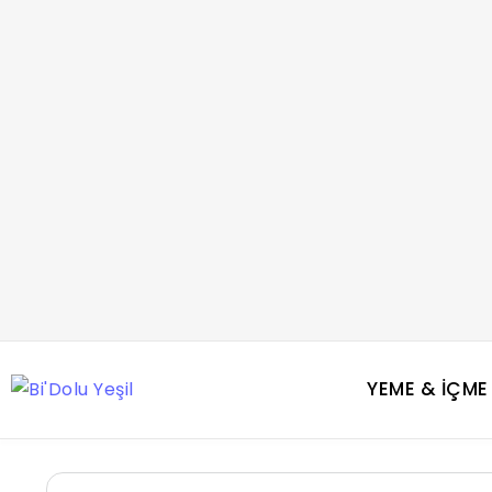
YEME & İÇME