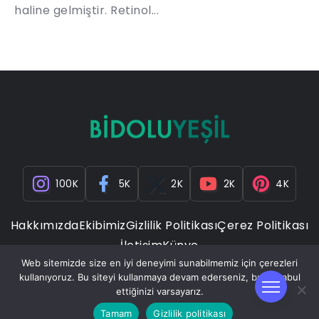
haline gelmiştir. Retinol...
100K
5K
2K
2K
4K
Hakkımızda
Ekibimiz
Gizlilik Politikası
Çerez Politikası
İletişim
Künye
Web sitemizde size en iyi deneyimi sunabilmemiz için çerezleri
kullanıyoruz. Bu siteyi kullanmaya devam ederseniz, bunu kabul
ettiğinizi varsayarız.
Tamam
Gizlilik politikası
Copyright © 2023 ©Tüm Hakları Saklıdır. © All Rights Reserved