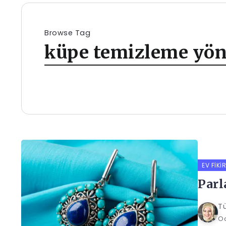
Browse Tag
küpe temizleme yön
EV FIKIR
Parl
Tü
Oc