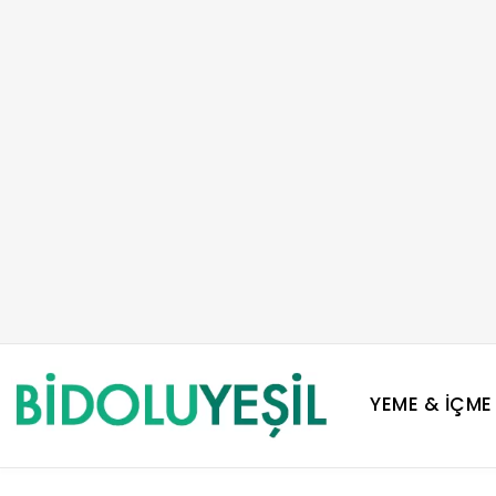
YEME & İÇME