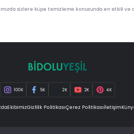
ımızda sizlere küpe temizleme konusunda en etkili ve d
100K
5K
2K
2K
4K
zda
Ekibimiz
Gizlilik Politikası
Çerez Politikası
İletişim
Küny