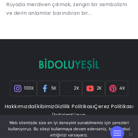
Rüyada merdiven çıkmak, zengin bir sembolizm
ve derin anlamlar barındıran bir...
100K
5K
2K
2K
4K
Hakkımızda
Ekibimiz
Gizlilik Politikası
Çerez Politikası
İletişim
Künye
Web sitemizde size en iyi deneyimi sunabilmemiz için çerezleri
kullanıyoruz. Bu siteyi kullanmaya devam ederseniz, bunu kabul
ettiğinizi varsayarız.