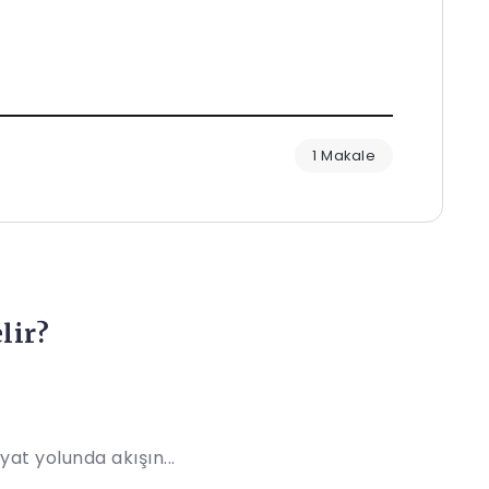
1 Makale
lir?
at yolunda akışın...