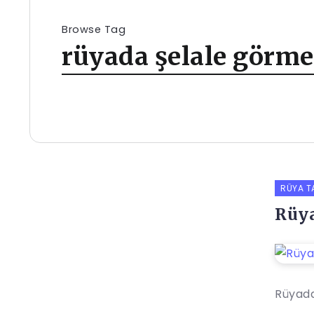
Browse Tag
rüyada şelale görm
RÜYA T
Rüya
Rüyada