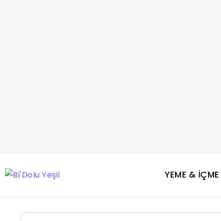
YEME & İÇME