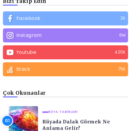
Bizi Takip Edin
Facebook
2K
Instagram
6M
Youtube
420K
Stack
75K
Çok Okunanlar
RÜYA TABIRLERI
Rüyada Dalak Görmek Ne
Anlama Gelir?