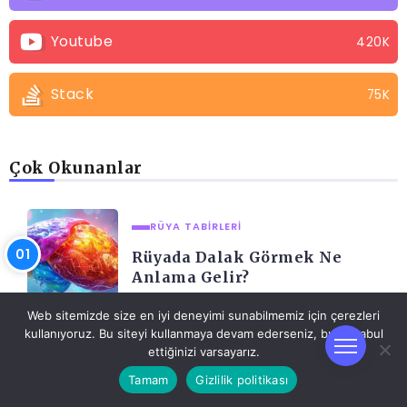
Youtube
420K
Stack
75K
Çok Okunanlar
RÜYA TABIRLERI
Rüyada Dalak Görmek Ne
Anlama Gelir?
Web sitemizde size en iyi deneyimi sunabilmemiz için çerezleri
kullanıyoruz. Bu siteyi kullanmaya devam ederseniz, bunu kabul
RÜYA TABIRLERI
ettiğinizi varsayarız.
Rüyada Dal Görmek Ne
Tamam
Gizlilik politikası
Anlama Gelir?