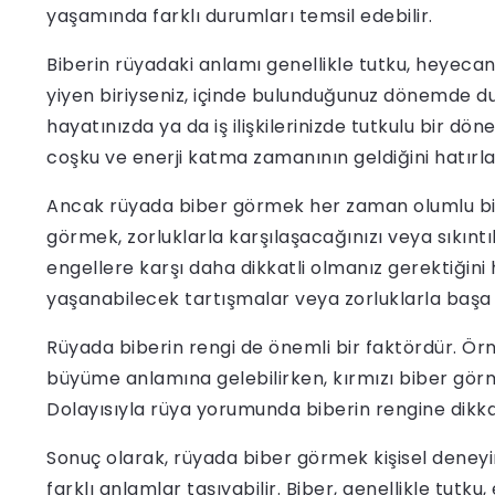
yaşamında farklı durumları temsil edebilir.
Biberin rüyadaki anlamı genellikle tutku, heyecan, en
yiyen biriyseniz, içinde bulunduğunuz dönemde duy
hayatınızda ya da iş ilişkilerinizde tutkulu bir dön
coşku ve enerji katma zamanının geldiğini hatırlat
Ancak rüyada biber görmek her zaman olumlu bir
görmek, zorluklarla karşılaşacağınızı veya sıkıntı
engellere karşı daha dikkatli olmanız gerektiğini h
yaşanabilecek tartışmalar veya zorluklarla başa çı
Rüyada biberin rengi de önemli bir faktördür. Örn
büyüme anlamına gelebilirken, kırmızı biber görm
Dolayısıyla rüya yorumunda biberin rengine dikk
Sonuç olarak, rüyada biber görmek kişisel deneyi
farklı anlamlar taşıyabilir. Biber, genellikle tutku