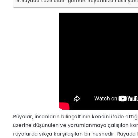
Rüyada taze biber görmek hayatınıza nasıl yans
Rüyalar, insanların bilinçaltının kendini ifade etti
üzerine düşünülen ve yorumlanmaya çalışılan konu
rüyalarda sıkça karşılaşılan bir nesnedir. Rüyada b