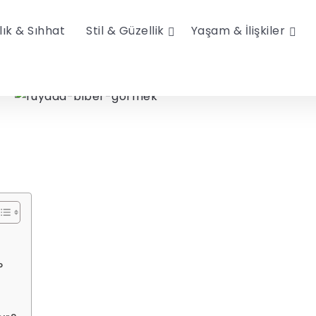
lık & Sıhhat
Stil & Güzellik
Yaşam & İlişkiler
?