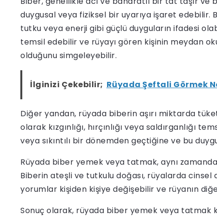
Biber, genellikle acı ve baharatlı bir tat taşır v
duygusal veya fiziksel bir uyarıya işaret edebili
tutku veya enerji gibi güçlü duyguların ifadesi ola
temsil edebilir ve rüyayı gören kişinin meydan o
olduğunu simgeleyebilir.
İlginizi Çekebilir;
Rüyada Şeftali Görmek N
Diğer yandan, rüyada biberin aşırı miktarda tüket
olarak kızgınlığı, hırçınlığı veya saldırganlığı temsi
veya sıkıntılı bir dönemden geçtiğine ve bu duygu
Rüyada biber yemek veya tatmak, aynı zamanda ba
Biberin ateşli ve tutkulu doğası, rüyalarda cinsel 
yorumlar kişiden kişiye değişebilir ve rüyanın diğe
Sonuç olarak, rüyada biber yemek veya tatmak kişi