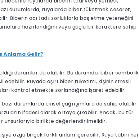
e bu nedenle rüyalarda biberin tadı veya yemesi,
r. Bazı durumlarda, rüyalarda biber tüketmek cesaret,
bilir. Biberin acı tadı, zorluklarla baş etme yeteneğini
kumalara hazırlandığını veya güçlü bir karaktere sahip
e Anlama Gelir?
ildiği durumlar da olabilir. Bu durumda, biber sembolik
l edebilir. Rüyada aşırı biber tüketimi, kişinin stresli
ları kontrol etmekte zorlandığına işaret edebilir.
zı durumlarda cinsel çağrışımlara da sahip olabilir.
arzuların ifadesi olarak ortaya çıkabilir. Ancak, bu tür
r unsurlarıyla birlikte değerlendirilmelidir.
ye özgü birçok farklı anlam içerebilir. Rüya tabiri her