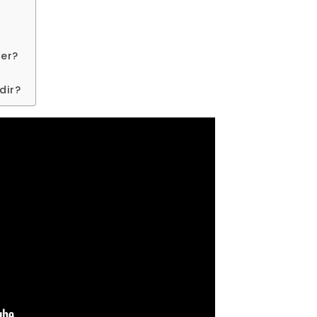
der?
dir?