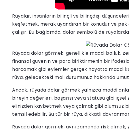
Rüyalar, insanların bilinçli ve bilinçdışı düşüncele
keşfetmek, merak uyandıran bir konudur ve pek ç
çalışır. Bu bağlamda, dolar sembolü de rüyalarda 
Rüyada dolar görmek, genellikle maddi bolluk, zengi
finansal güvenin ve para biriktirmenin bir ifades
harcamak gibi eylemler gerçek hayatta maddi kazan
rüya, gelecekteki mali durumunuz hakkında umut v
Ancak, rüyada dolar görmek yalnızca maddi anlam
bireyin değerleri, başarısı veya statüsü gibi içsel 
elinizden kaybetmek veya çalmak gibi olumsuz b
temsil edebilir. Bu tür bir rüya, dikkatli davranma
Rüyada dolar görmek, aynı zamanda risk almak, 