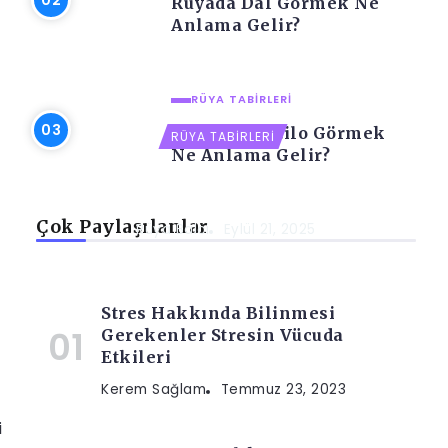
Rüyada Dal Görmek Ne
Anlama Gelir?
RÜYA TABIRLERI
Rüyada Daktilo Görmek
RÜYA TABIRLERI
Ne Anlama Gelir?
Rüyada Dağınık Ev Görmek Ne
Anlama Gelir?
Çok Paylaşılanlar
Rüya Balci
Eylül 21, 2025
Stres Hakkında Bilinmesi
Gerekenler Stresin Vücuda
Etkileri
Kerem Sağlam
Temmuz 23, 2023
i