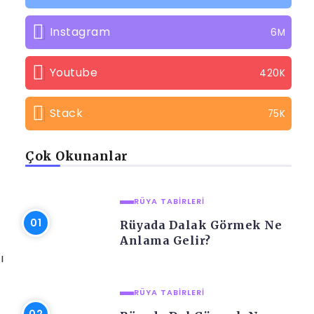
Instagram
6M
Youtube
420K
Stack
75K
Çok Okunanlar
RÜYA TABIRLERI
Rüyada Dalak Görmek Ne
Anlama Gelir?
ı
RÜYA TABIRLERI