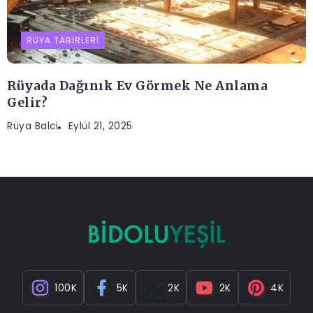
RÜYA TABIRLERI
Rüyada Dağınık Ev Görmek Ne Anlama
Gelir?
Rüya Balci
Eylül 21, 2025
100K
5K
2K
2K
4K