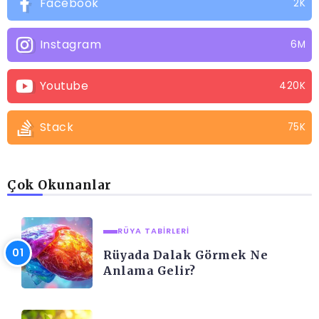
Facebook
2K
Instagram
6M
Youtube
420K
Stack
75K
Çok Okunanlar
RÜYA TABIRLERI
Rüyada Dalak Görmek Ne
Anlama Gelir?