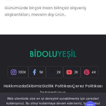
Günümüzde birçok insan bilinçsiz alışveriş
alışkanlıkları, mevsim dışı ürün...
100K
5K
2K
2K
4K
Hakkımızda
Ekibimiz
Gizlilik Politikası
Çerez Politikası
İletişim
Künye
Web sitemizde size en iyi deneyimi sunabilmemiz için çerezleri
kullanıyoruz. Bu siteyi kullanmaya devam ederseniz, bunu kabul