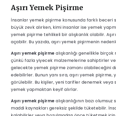
Aşırı Yemek Pişirme
İnsanlar yemek pişirme konusunda farklı beceri 
büyük zevk alırken, kimi insanlar ise yemek yap
yemek pişirme tehlikeli bir alışkanlık olabilir. Aş
açabilir. Bu yazıda, aşırı yemek pişirmenin nedenl
Aşırı yemek pişirme
alışkanlığı genellikle birçok n
çünkü fazla yiyecek malzemelerine sahiptirler ve 
gelecekte yemek pişirme zamanı olabileceğini d
edebilirler. Bunun yanı sıra, aşırı yemek pişirm
görülebilir. Bu kişiler, yeni tarifler denemek veya
yemek yapmaktan keyif alırlar.
Aşırı yemek pişirme
alışkanlığının bazı olumsuz 
maddi kaynakları gereksiz şekilde tüketebilir. İn
kalabilirler veya bozulmadan önce tüketmek için 