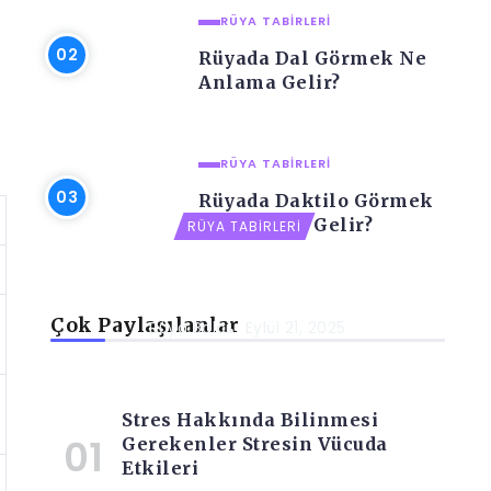
RÜYA TABIRLERI
Rüyada Dal Görmek Ne
Anlama Gelir?
RÜYA TABIRLERI
Rüyada Daktilo Görmek
Ne Anlama Gelir?
RÜYA TABIRLERI
Rüyada Dağınık Ev Görmek Ne
Anlama Gelir?
Çok Paylaşılanlar
Rüya Balci
Eylül 21, 2025
Stres Hakkında Bilinmesi
Gerekenler Stresin Vücuda
Etkileri