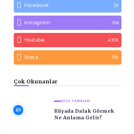
Facebook
2K
Instagram
6M
Youtube
420K
Stack
75K
Çok Okunanlar
RÜYA TABIRLERI
Rüyada Dalak Görmek
Ne Anlama Gelir?