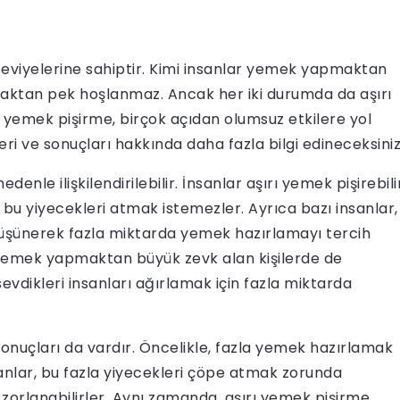
seviyelerine sahiptir. Kimi insanlar yemek yapmaktan
maktan pek hoşlanmaz. Ancak her iki durumda da aşırı
ırı yemek pişirme, birçok açıdan olumsuz etkilere yol
eri ve sonuçları hakkında daha fazla bilgi edineceksiniz
edenle ilişkilendirilebilir. İnsanlar aşırı yemek pişirebili
bu yiyecekleri atmak istemezler. Ayrıca bazı insanlar,
üşünerek fazla miktarda yemek hazırlamayı tercih
e, yemek yapmaktan büyük zevk alan kişilerde de
 sevdikleri insanları ağırlamak için fazla miktarda
sonuçları da vardır. Öncelikle, fazla yemek hazırlamak
sanlar, bu fazla yiyecekleri çöpe atmak zorunda
zorlanabilirler. Aynı zamanda, aşırı yemek pişirme