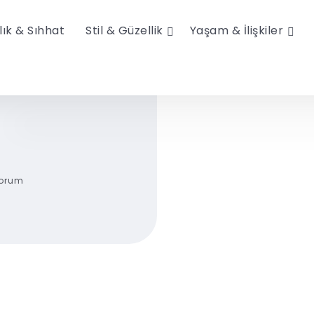
lık & Sıhhat
Stil & Güzellik
Yaşam & İlişkiler
Yorum