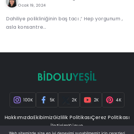
Ocak 19, 2024
Dahiliye polikliniğinin baş tacı ;’ Hep yorgunum ,
asla konsantre...
100K
5K
2K
2K
4K
Hakkımızda
Ekibimiz
Gizlilik Politikası
Çerez Politikası
İletişim
Künye
Web sitemizde size en iyi deneyimi sunabilmemiz için çerezleri