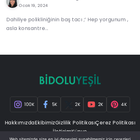
Ocak 19, 2024
Dahiliye polikliniğinin baş tacı ;’ Hep yorgunum ,
asla konsantre...
100K
5K
2K
2K
4K
Hakkımızda
Ekibimiz
Gizlilik Politikası
Çerez Politikası
İletişim
Künye
Web sitemizde size en iyi deneyimi sunabilmemiz için çerezleri