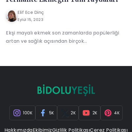
Elif Ece Dinç
Eylül 15, 2023
Ekşi mayalı ekmek son zamanlarda popülerliği
artan ve sağlık açısından birçok...
100K
5K
2K
2K
4K
Hakkımızda
Ekibimiz
Gizlilik Politikası
Çerez Politikası