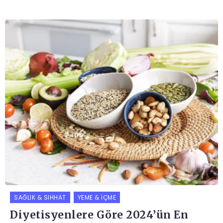
SAĞLIK & SIHHAT
YEME & İÇME
Diyetisyenlere Göre 2024’ün En