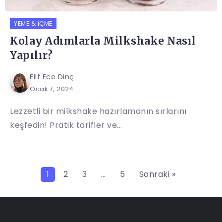
YEME & İÇME
Kolay Adımlarla Milkshake Nasıl
Yapılır?
Elif Ece Dinç
Ocak 7, 2024
Lezzetli bir milkshake hazırlamanın sırlarını
keşfedin! Pratik tarifler ve...
1
2
3
…
5
Sonraki »