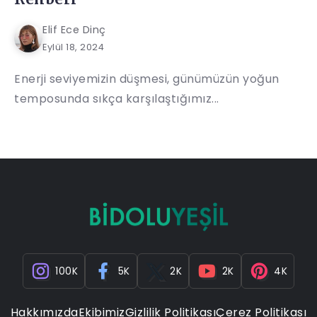
Elif Ece Dinç
Eylül 18, 2024
Enerji seviyemizin düşmesi, günümüzün yoğun
temposunda sıkça karşılaştığımız...
100K
5K
2K
2K
4K
Hakkımızda
Ekibimiz
Gizlilik Politikası
Çerez Politikası