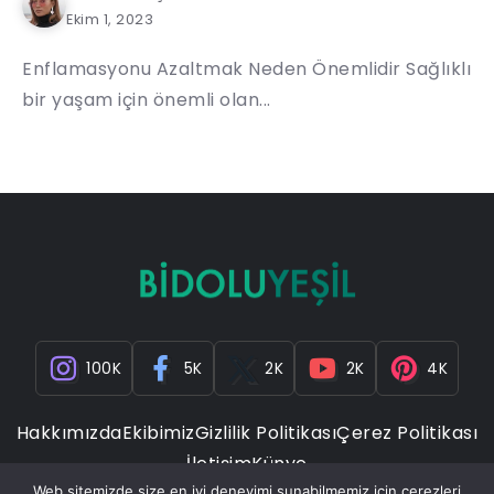
Ekim 1, 2023
Enflamasyonu Azaltmak Neden Önemlidir Sağlıklı
bir yaşam için önemli olan...
100K
5K
2K
2K
4K
Hakkımızda
Ekibimiz
Gizlilik Politikası
Çerez Politikası
İletişim
Künye
Web sitemizde size en iyi deneyimi sunabilmemiz için çerezleri