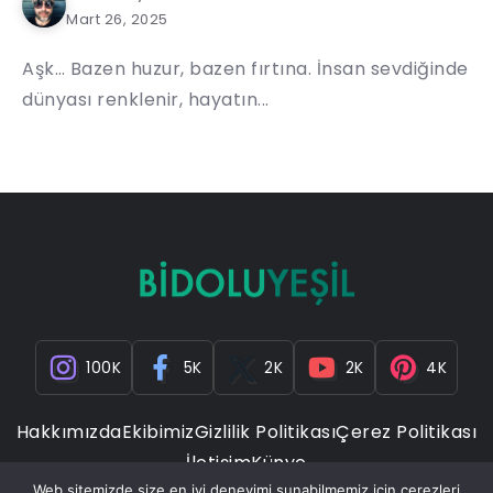
Mart 26, 2025
Aşk… Bazen huzur, bazen fırtına. İnsan sevdiğinde
dünyası renklenir, hayatın...
100K
5K
2K
2K
4K
Hakkımızda
Ekibimiz
Gizlilik Politikası
Çerez Politikası
İletişim
Künye
Web sitemizde size en iyi deneyimi sunabilmemiz için çerezleri