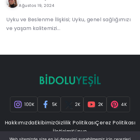
Ağustos 19, 2024
Uyku ve Beslenme İlişkisi; Uyku, genel sağlığımızı
ve yaşam kalitemizi...
100K
5K
2K
2K
4K
Hakkımızda
Ekibimiz
Gizlilik Politikası
Çerez Politikası
İletişim
Künye
Web sitemizde size en iyi deneyimi sunabilmemiz için çerezleri