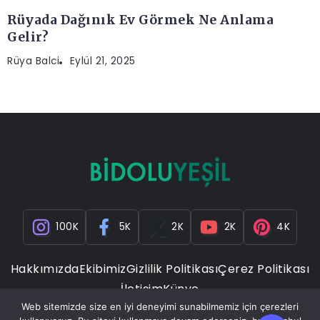
Rüyada Dağınık Ev Görmek Ne Anlama
Gelir?
Rüya Balci
Eylül 21, 2025
100K
5K
2K
2K
4K
Hakkımızda
Ekibimiz
Gizlilik Politikası
Çerez Politikası
İletişim
Künye
Web sitemizde size en iyi deneyimi sunabilmemiz için çerezleri